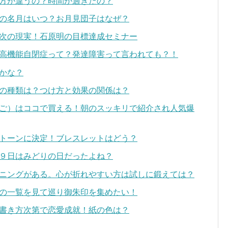
方が違うの？時間が過ぎたの？
の名月はいつ？お月見団子はなぜ？
次の現実！石原明の目標達成セミナー
高機能自閉症って？発達障害って言われても？！
かな？
の種類は？つけ方と効果の関係は？
ご）はココで買える！朝のスッキリで紹介され人気爆
トーンに決定！ブレスレットはどう？
９日はみどりの日だったよね？
ニングがある。心が折れやすい方は試しに鍛えては？
の一覧を見て巡り御朱印を集めたい！
書き方次第で恋愛成就！紙の色は？