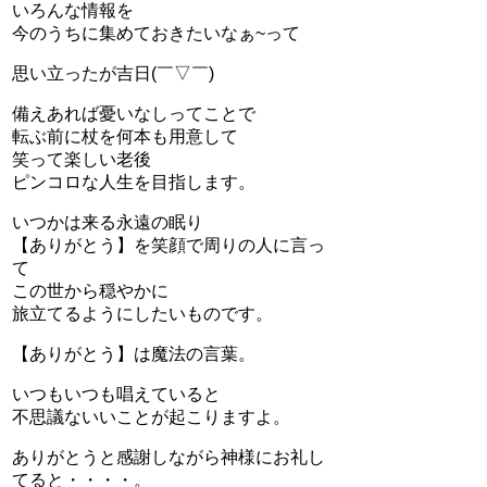
いろんな情報を
今のうちに集めておきたいなぁ~って
思い立ったが吉日(￣▽￣)
備えあれば憂いなしってことで
転ぶ前に杖を何本も用意して
笑って楽しい老後
ピンコロな人生を目指します。
いつかは来る永遠の眠り
【ありがとう】を笑顔で周りの人に言っ
て
この世から穏やかに
旅立てるようにしたいものです。
【ありがとう】は魔法の言葉。
いつもいつも唱えていると
不思議ないいことが起こりますよ。
ありがとうと感謝しながら神様にお礼し
てると・・・・。