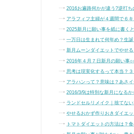
2016お遍路何かが違う?逆打
アラフィフ主婦が４週間で６キ
2025新月に願い事を紙に書く
一万日は生まれて何年め？生誕
新月ムーンダイエットでやせる
2016年４月７日新月の願い事
思考は現実化するって本当？３
アラハンって？意味は？あさイ
2016/3/9は特別な新月にな
ランドセルリメイク｜捨てない
やせるおかず作りおきダイエッ
トマトダイエットの方法は？食