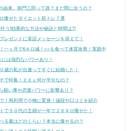
ちの由来、衛門三郎って誰？まだ間に合うの？
ロ痩せたダイエット筋トレ７選
と叶う!効果的な方法や秘訣と時間は?!
プレゼントに英語メッセージを添えて！
！一ヶ月で6キロ減！○○を食べて体質改善！実践中
○○には強烈なパワーあり！
０歳の私が出逢ってすぐに結婚した！
チで特集！ええぇ何が半分なの？
るから願い事や恋愛パワーに影響あり？
で！再利用で小物に変身！値段や口コミを紹介
トで５０代の主婦が一年で２６キロ痩せた！
べる量はどのくらい？本当に痩せるの？