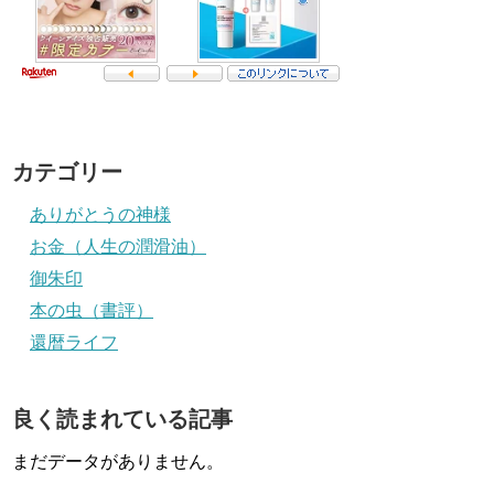
カテゴリー
ありがとうの神様
お金（人生の潤滑油）
御朱印
本の虫（書評）
還暦ライフ
良く読まれている記事
まだデータがありません。