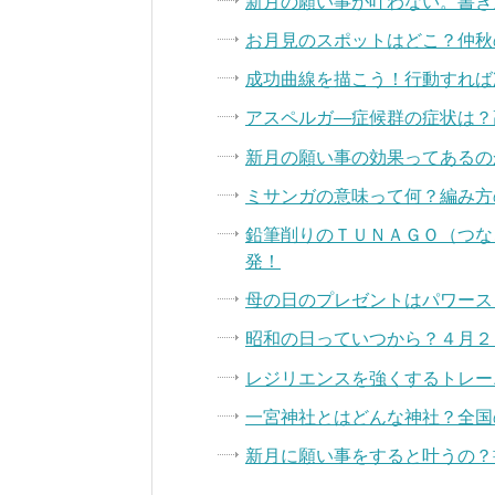
新月の願い事が叶わない。書き
お月見のスポットはどこ？仲秋
成功曲線を描こう！行動すれば
アスペルガ―症候群の症状は？
新月の願い事の効果ってあるの
ミサンガの意味って何？編み方
鉛筆削りのＴＵＮＡＧＯ（つな
発！
母の日のプレゼントはパワース
昭和の日っていつから？４月２
レジリエンスを強くするトレー
一宮神社とはどんな神社？全国
新月に願い事をすると叶うの？