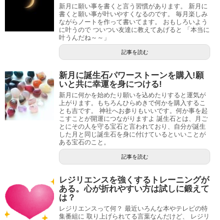
新月に願い事を書くと言う習慣があります。 新月に
書くと願い事が叶いやすくなるのです。 毎月楽しみ
ながらノートを作って書いてます。 おもしろいよう
に叶うので ついつい友達に教えてあげると 「本当に
叶うんだね～～」
記事を読む
新月に誕生石パワーストーンを購入!願
いと共に幸運を身につける!
新月に何かを始めたり願いを込めたりすると運気が
上がります。もちろんひらめきで何かを購入するこ
とも吉です。 神社へお参りもいいです。何か事を起
こすことが開運につながりますよ 誕生石とは、月ご
とにその人を守る宝石と言われており、自分が誕生
した月と同じ誕生石を身に付けているといいことが
ある宝石のこと。
記事を読む
レジリエンスを強くするトレーニングが
ある。心が折れやすい方は試しに鍛えて
は？
レジリエンスって何？ 最近いろんな本やテレビの特
集番組に 取り上げられてる言葉なんだけど、 レジリ