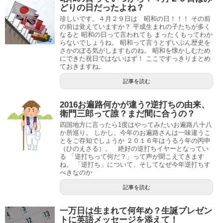
どりの日だったよね？
珍しいです。４月２９日は 昭和の日！！！ その前
の前は覚えていますか？ 平成生まれの子たちが多く
なると 昭和の日って言われても まったくもってわか
らないでしょうね。 昭和って言うとずいぶん歴史を
さかのぼる気がしますものね。 昭和を懐かしむため
にできた祝日ではないはず！ ここですっきりまとめ
ておきますね。
記事を読む
2016お遍路何かが違う?逆打ちの由来、
衛門三郎って誰？まだ間に合うの？
四国地方に言ったら1度はやってみたいお遍路八十八
か所巡り。 しかし、今年のお遍路さんは一味違うこ
とをご存知でしょうか ２０１６年はうるう年の丙申
（ひのえさる）。 絶好の逆打ちイヤーとなってい
る 「逆打ちって何だ？」って声が聞こえてきます
ね。 「逆打ち」について、そしてなぜ今年逆打ちす
べきなのか
記事を読む
一万日は生まれて何年め？生誕プレゼン
トに英語メッセージを添えて！