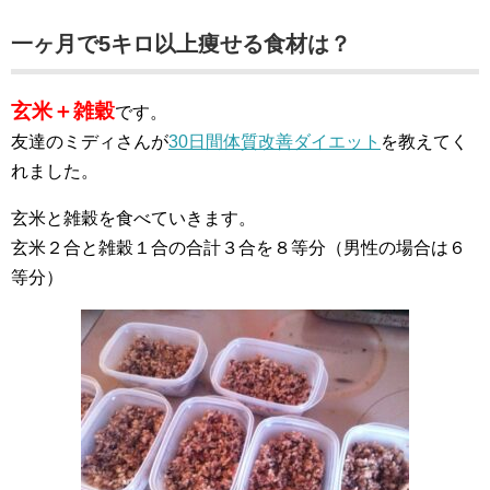
一ヶ月で5キロ以上痩せる食材は？
玄米＋雑穀
です。
友達のミディさんが
30日間体質改善ダイエット
を教えてく
れました。
玄米と雑穀を食べていきます。
玄米２合と雑穀１合の合計３合を８等分（男性の場合は６
等分）