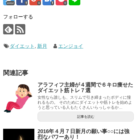
error
0
0
フォローする
ダイエット
,
新月
エンジョイ
関連記事
アラフィフ主婦が４週間で６キロ痩せた
ダイエット筋トレ７選
女性なら誰しも、スリムで引き締まったボディに憧
れるもの。 そのためにダイエットや筋トレを始めよ
うと思っている人もたくさんいらっしゃるか...
記事を読む
2016年４月７日新月の願い事○○には強
烈なパワーあり！