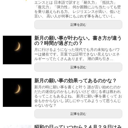
エンスとは 日本語で訳すと「耐久力」「抵抗力」
「復元力」「弾力性」 何か困難にぶち当たっても壁
を乗り越えられる力。 レジリエンスが高い、低いと
言い、 高い人が何事にもぶれず事を為していく。
記事を読む
新月の願い事が叶わない。書き方が違う
の？時間が過ぎたの？
月に行けるようになった現代でも月の未知なるパワ
ーは健在です。言葉では証明できない見えないエネ
ルギーってたくさんあります。 潮の満ち引き...
記事を読む
新月の願い事の効果ってあるのかな？
新月の時に願い事を書くと叶う 誰が言い始めたのか
だたの迷信なのかもしれないけど 信じる者は救われ
るってこともあるよね。 新月に願い事を書くって お
金もかからないし 試しにやってみようって思うんじ
ゃないかな？
記事を読む
昭和の日っていつから？４月２９日はみ