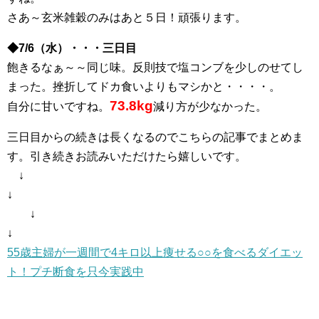
さあ～玄米雑穀のみはあと５日！頑張ります。
◆7/6（水）・・・三日目
飽きるなぁ～～同じ味。反則技で塩コンブを少しのせてし
まった。挫折してドカ食いよりもマシかと・・・・。
73.8kg
自分に甘いですね。
減り方が少なかった。
三日目からの続きは長くなるのでこちらの記事でまとめま
す。引き続きお読みいただけたら嬉しいです。
↓
↓
↓
↓
55歳主婦が一週間で4キロ以上痩せる○○を食べるダイエッ
ト！プチ断食を只今実践中