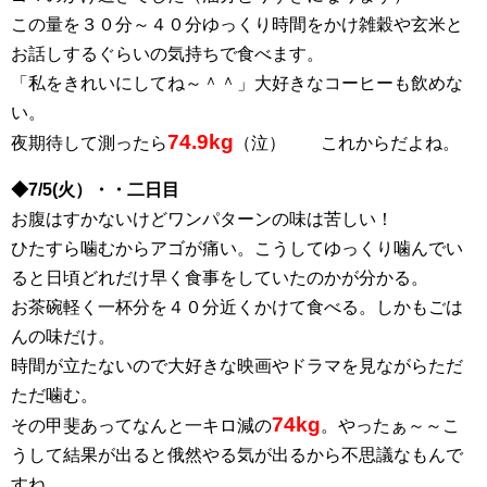
この量を３０分～４０分ゆっくり時間をかけ雑穀や玄米と
お話しするぐらいの気持ちで食べます。
「私をきれいにしてね～＾＾」大好きなコーヒーも飲めな
い。
74.9kg
夜期待して測ったら
（泣） これからだよね。
◆7/5(火）・・二日目
お腹はすかないけどワンパターンの味は苦しい！
ひたすら噛むからアゴが痛い。こうしてゆっくり噛んでい
ると日頃どれだけ早く食事をしていたのかが分かる。
お茶碗軽く一杯分を４０分近くかけて食べる。しかもごは
んの味だけ。
時間が立たないので大好きな映画やドラマを見ながらただ
ただ噛む。
74kg
その甲斐あってなんと一キロ減の
。やったぁ～～こ
うして結果が出ると俄然やる気が出るから不思議なもんで
すね。