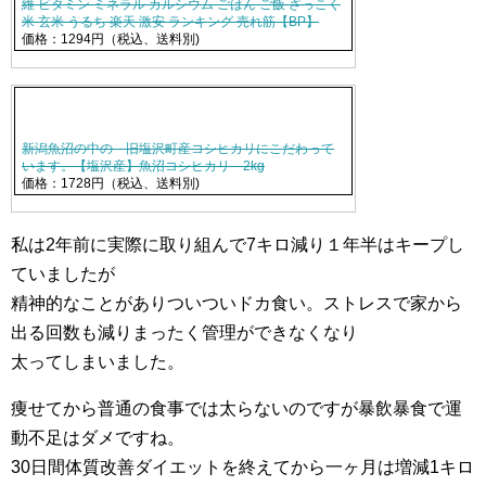
維 ビタミン ミネラル カルシウム ごはん ご飯 ざっこく
米 玄米 うるち 楽天 激安 ランキング 売れ筋【BP】
価格：1294円（税込、送料別)
新潟魚沼の中の 旧塩沢町産コシヒカリにこだわって
います。【塩沢産】魚沼コシヒカリ 2kg
価格：1728円（税込、送料別)
私は2年前に実際に取り組んで7キロ減り１年半はキープし
ていましたが
精神的なことがありついついドカ食い。ストレスで家から
出る回数も減りまったく管理ができなくなり
太ってしまいました。
痩せてから普通の食事では太らないのですが暴飲暴食で運
動不足はダメですね。
30日間体質改善ダイエットを終えてから一ヶ月は増減1キロ