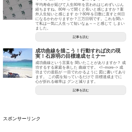
平均寿命が延びて人生80年を言われはじめずいぶん
経ちますね。80年って聞くと長いと感じますか？案
外人生短いと感じます か？80年を日数に直すと何日
になるかわかりますか？三万日弱です。これを聞い
て私は一気に人生って短いなぁ～～と感じて しまい
ました。
記事を読む
成功曲線を描こう！行動すれば次の現
実！石原明の目標達成セミナー
成功曲線という言葉を 聞いたことがありますか？ 成
功するする家庭を表した 曲線です。 <!--more--> 成
功までの道筋が 一目でわかるように 図に書いてあり
ます。 この図を知っているだけで 目標達成までに
心が折れる確率は グンと減ります。
記事を読む
スポンサーリンク