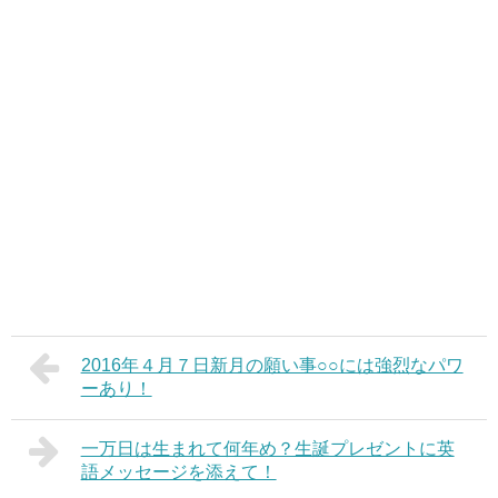
2016年４月７日新月の願い事○○には強烈なパワ
ーあり！
一万日は生まれて何年め？生誕プレゼントに英
語メッセージを添えて！