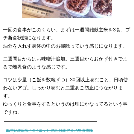
一回の食事がこのくらい。まずは一週間雑穀玄米を3食。プ
チ断食状態になります。
油分を入れず身体の中のお掃除っていう感じになります。
二週間目からはお味噌汁追加。三週目からおかず付きでま
るで離乳食のような感じです。
コツは少量（ご飯を数粒ずつ）30回以上噛むこと、日頃使
わないアゴ。しっかり噛むと二重あご防止につながりま
す。
ゆっくりと食事をするというのは理にかなってるという事
ですね。
21世紀雑穀米／ダイエット 健康 雑穀 アミノ酸 食物繊