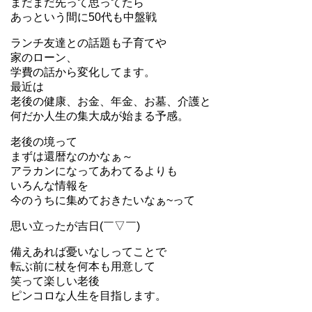
まだまだ先って思ってたら
あっという間に50代も中盤戦
ランチ友達との話題も子育てや
家のローン、
学費の話から変化してます。
最近は
老後の健康、お金、年金、お墓、介護と
何だか人生の集大成が始まる予感。
老後の境って
まずは還暦なのかなぁ～
アラカンになってあわてるよりも
いろんな情報を
今のうちに集めておきたいなぁ~って
思い立ったが吉日(￣▽￣)
備えあれば憂いなしってことで
転ぶ前に杖を何本も用意して
笑って楽しい老後
ピンコロな人生を目指します。