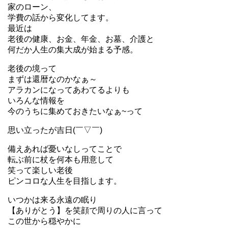
家のローン、
学費の話から変化してます。
最近は
老後の健康、お金、年金、お墓、介護と
何だか人生の集大成が始まる予感。
老後の境って
まずは還暦なのかなぁ～
アラカンになってあわてるよりも
いろんな情報を
今のうちに集めておきたいなぁ~って
思い立ったが吉日(￣▽￣)
備えあれば憂いなしってことで
転ぶ前に杖を何本も用意して
笑って楽しい老後
ピンコロな人生を目指します。
いつかは来る永遠の眠り
【ありがとう】を笑顔で周りの人に言って
この世から穏やかに